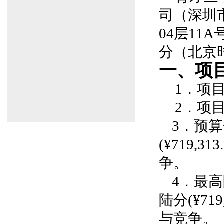
司（深圳
04层11
分（北京
一、项
1．项目编
2．项
3．预
(¥719,313.
争。
4．最
陆分(¥719,
与竞争。