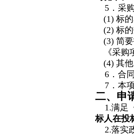
5．采
(1) 
(2)
标的
(3)
《采购
(4)
其他
6．合
7．本
二、申
1.满
标人在投
2.落