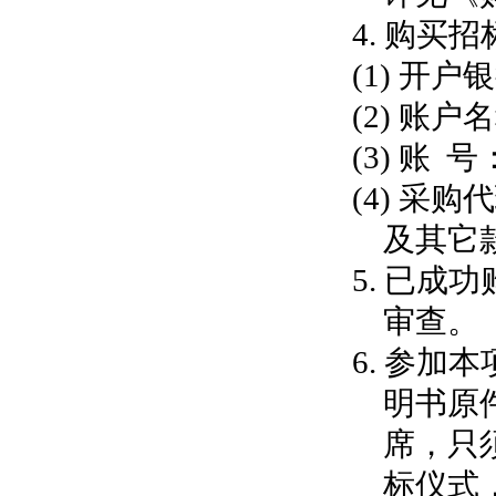
4. 购买
(1) 开
(2) 账
(3)
账
号：4
(4) 
及其它
5. 已
审查。
6.
参加本
明书原
席，只
标仪式