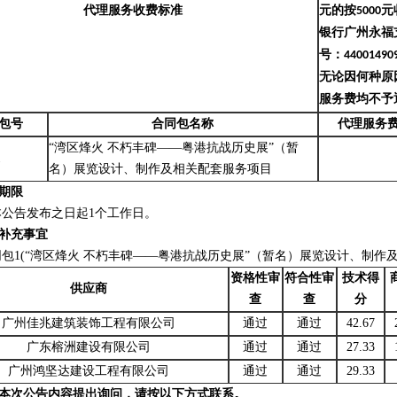
代理服务收费标准
元的按
5000
元
银行广州永福
号：
44001490
无论因何种原
服务费均不予
包号
合同包名称
代理服务
“湾区烽火 不朽丰碑——粤港抗战历史展”（暂
1
名）展览设计、制作及相关配套服务项目
期限
本公告发布之日起
1个工作日。
补充事宜
同包
1(“湾区烽火 不朽丰碑——粤港抗战历史展”（暂名）展览设计、制作及
资格性审
符合性审
技术得
供应商
查
查
分
广州佳兆建筑装饰工程有限公司
通过
通过
42.67
广东榕洲建设有限公司
通过
通过
27.33
广州鸿坚达建设工程有限公司
通过
通过
29.33
本次公告内容提出询问，请按以下方式联系。