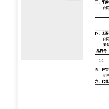
三、采购
合
四、主要
合
服
品目号
1-1
五、评审
黄
六、代理