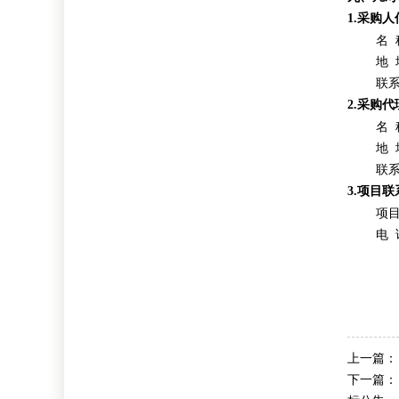
1.采购人
名
地
联
2.采购
名
地
联
3.项目
项
电
话
上一篇
下一篇