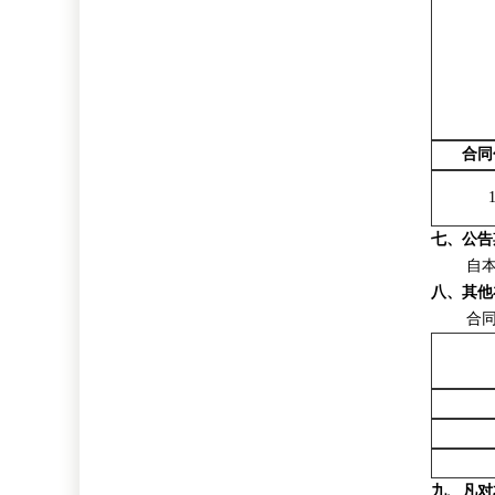
合同
七、公告
自
八、其他
合
九、凡对