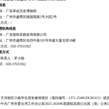
信息
称：广东革命历史博物馆
址：广州市越秀区陵园西路2号大院2号
系方式：
/
代理机构信息
称：广东国和采购咨询有限公司
址：广州市越秀区先烈中路102号华盛大厦北塔18楼
系方式：
020-37633362
联系方式
目联系人：罗小姐
：020-37633362
：
天河校区31栋学生宿舍修缮项目（项目编号：1371-2540GDGH1113）成
：
中共广州市委台湾工作办公室2025-2026年度团组及因公出国（境）公务活动服