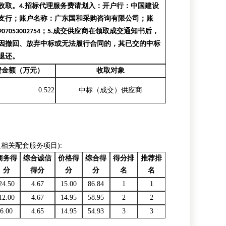
收取。
4.
招标代理服务费请划入：开户行：中国建设
支行；账户名称：广东国和采购咨询有限公司；账
907053002754
；
5.
成交供应商在领取成交通知书后，
因撤回、放弃中标或无法履行合同的，其已交的中标
退还。
费金额（万元）
收取对象
0.522
中标（成交）供应商
相关配套服务项目):
商务得
综合诚信
价格得
综合得
得分排
推荐排
分
得分
分
分
名
名
24.50
4.67
15.00
86.84
1
1
12.00
4.67
14.95
58.95
2
2
6.00
4.65
14.95
54.93
3
3