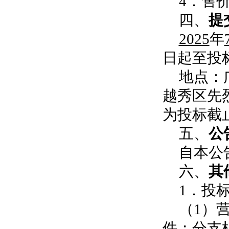
4．售
四、
提
2025
年
日起至投
地点：
越秀区先
为投标截
五、
公
自本公
六、
其
1．投
（
1）
件；分支