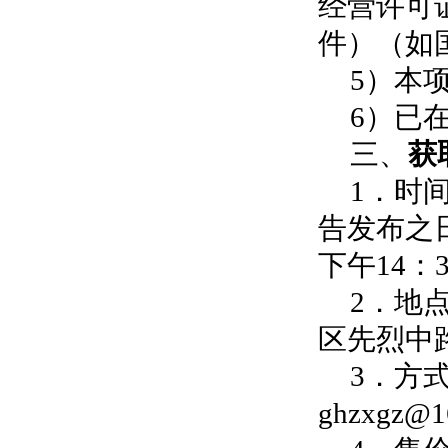
经营许可
件）（如
5）本
6）已
三、
获
1．时
告发布之
下午14：
2．
地
区先烈中
3．
方
ghzxgz@