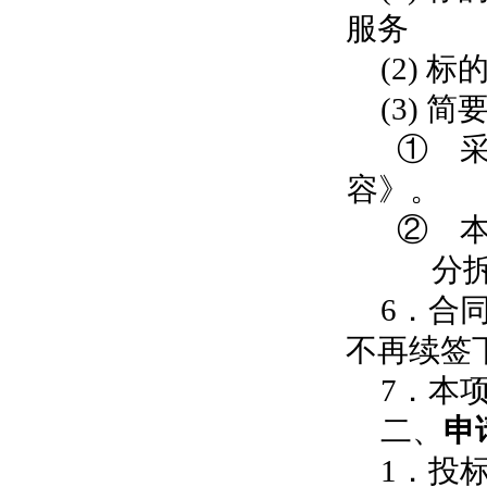
服务
(2)
标
(3) 
① 
容》。
② 
分
6．合
不再续签
7．本
二、
申
1．
投