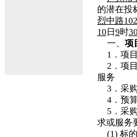
的潜在投
烈中路
1
10
日
9
时
3
一、
项
1．项目编
2．项
服务
3．采
4．预算
5．采
求或服务
(1)